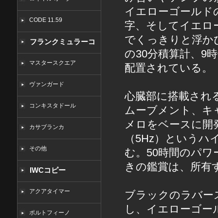
イエローゴールド
CODE 11.59
字、そしてイエロ
でくっきりと浮か
フランクミュラーコ
の30分積算計、
ピー
マスタースクエア
配置されている。
ヴァンガード
心臓部に搭載され
コンキスタドール
ムーブメント、キャ
メロをベースに開発
カサブランカ
（5Hz）というハ
その他
む。50時間のパ
きの鑑賞は、所有
IWCコピー
アクアタイマー
ブラックのラバー
し、イエローゴー
ポルトフィーノ