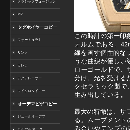
クラシックフュージョン
MP
タグホイヤーコピー
この時計の第一印
フォーミュラ1
ォルムである。4
線を画す個性的な
リンク
うな曲線が優しい
カレラ
ローゴールドで、
分け、光を受ける
アクアレーサー
クセラミック製で
マイクロタイマー
生み出している。
オーデマピゲコピー
最大の特徴は、サ
ジュールオーデマ
る。ムーブメント
み合いやテンプの
ロイヤル オーク