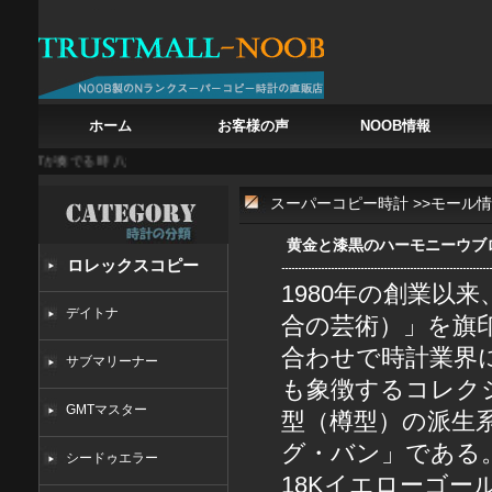
ホーム
お客様の声
NOOB情報
ATが奏でる時
八角形の鼓動：ロイヤルオーク クロノグラフ 26240STの進化
軽やかな
スーパーコピー時計
>>
モール情
黄金と漆黒のハーモニーウブ
ロレックスコピー
1980年の創業以
デイトナ
合の芸術）」を旗
合わせで時計業界
サブマリーナー
も象徴するコレク
GMTマスター
型（樽型）の派生
グ・バン」である。Re
シードゥエラー
18Kイエローゴ