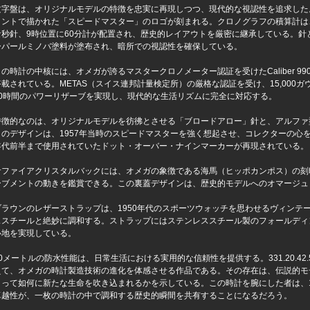
文字盤は、オリジナルモデルの特徴を忠実に再現しつつ、現代的な視認性を追求した。
ォントで描かれた「スピードマスター」のロゴが刻まれる。クロノグラフの積算計は、
な秒針、9時位置に60分計が配置され、歴史的レイアウトを厳密に継承している。針
ーパールミノバ塗料が塗布され、暗所での視認性を確保している。
この時計の中核には、オメガが誇るマスタークロノメーター認証を受けたCaliber 9
搭載されている。METAS（スイス連邦計量検定所）の厳格な認証を受け、15,000
60時間のパワーリザーブを実現し、現代的な生活リズムに完全に対応する。
特徴的なのは、オリジナルモデルを彷彿とさせる「ブロードアロー」針と、アルファ
このデザインは、1957年当時のスピードマスターを強く想起させ、コレクターの心を
年代前半まで使用されていたドット・オーバー・ナインマーカーが再現されている。
サファイアクリスタルバックには、オメガの象徴である海馬（ヒッポカンポス）の刻印
ーブメントの動きを鑑賞できる。この裏蓋デザインは、歴史的モデルへのオマージュ
ブラウンのレザーストラップは、1950年代のスポーツウォッチを思わせるヴィンテ
ススチールと絶妙に調和する。ストラップにはステンレススチール製のフォールディ
心地を実現している。
50メートルの防水性能は、日常生活における実用的な信頼性を提供する。331.20.42.5
えて、オメガの時計製造技術の進化を体感させる作品である。その存在は、伝説的モ
よって如何に新たな生命を吹き込まれるかを示している。この時計を腕にした者は、1
卓越性が、一枚の時計の中で調和する歴史的瞬間を共有することになるだろう。