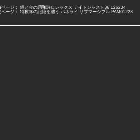
前ページ：
鋼と金の調和詩ロレックス デイトジャスト36 126234
次ページ：
特攻隊の記憶を纏う パネライ サブマーシブル PAM01223