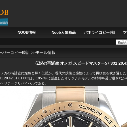
NOOB情報
Noob人気商品
パネライコピー時計
ウ
 フランク・ミュラー カサブランカ 8880SCDT CASA、モロッコの風を刻む時
深
ーパーコピー時計
>>
モール情報
伝説の再誕生 オメガ スピードマスター57 331.20.42.5
オメガの時計史に燦然と輝く伝説が、現代の技術と感性によって再び息を吹き返した。
31.20.42.51.01.002は、1957年に誕生したオリジナルモデルの精神を受け継
のヘリテージリバイバルである。