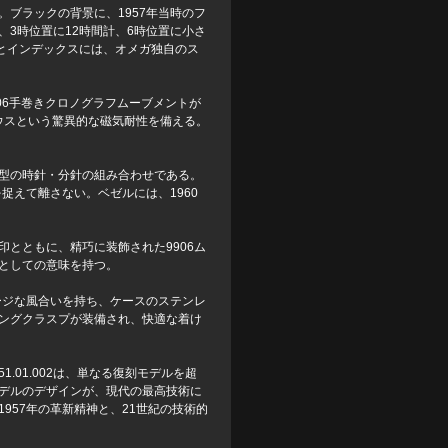
ブラックの背景に、1957年当時のフ
3時位置に12時間計、6時位置に小さ
とインデックスには、オメガ独自のス
906手巻きクロノグラフムーブメントが
ガウスという驚異的な磁気耐性を備える。
型の時針・分針の組み合わせである。
捉えて離さない。ベゼルには、1960
とともに、精巧に装飾された9906ム
としての意味を持つ。
ージな風合いを持ち、ケースのステンレ
ングクラスプが装備され、快適な着け
1.01.002は、単なる復刻モデルを超
デルのデザインが、現代の最高技術に
957年の革新精神と、21世紀の技術的