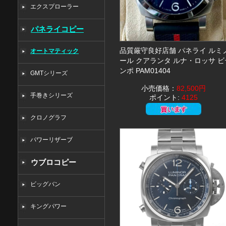
エクスプローラー
パネライコピー
品質厳守良好店舗 パネライ ルミ
オートマティック
ール クアランタ ルナ・ロッサ ビ
ンポ PAM01404
GMTシリーズ
小売価格：
82,500円
手巻きシリーズ
ポイント:
4125
クロノグラフ
パワーリザーブ
ウブロコピー
ビッグバン
キングパワー