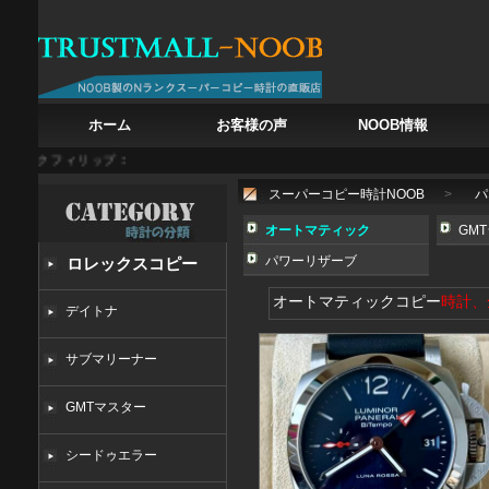
ホーム
お客様の声
NOOB情報
 フィリップ コンプリケーション パイロット トラベル クロノグラフ 5924G-001
I
スーパーコピー時計NOOB
>
パ
オートマティック
GM
パワーリザーブ
ロレックスコピー
オートマティックコピー
時計、
デイトナ
サブマリーナー
GMTマスター
シードゥエラー