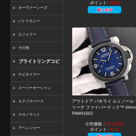
ポイント:
3600
オーヴァーシーズ
パトリモニー
エジェリー
その他
ブライトリングコピ
ー
ナビタイマー
スーパーオーシャン
アウトドア パネライ ルミノール 
エクゾスペース
リーナ ファイバーテック™ 44m
PAM01663
クロノマット
小売価格：
67,500円
アベンジャー
ポイント:
3375