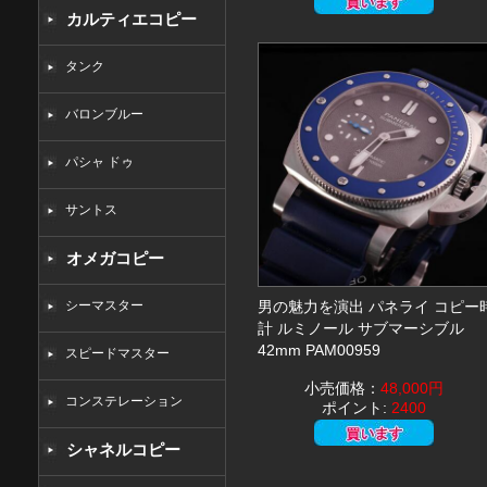
カルティエコピー
タンク
バロンブルー
パシャ ドゥ
サントス
オメガコピー
シーマスター
男の魅力を演出 パネライ コピー
計 ルミノール サブマーシブル
42mm PAM00959
スピードマスター
小売価格：
48,000円
コンステレーション
ポイント:
2400
シャネルコピー