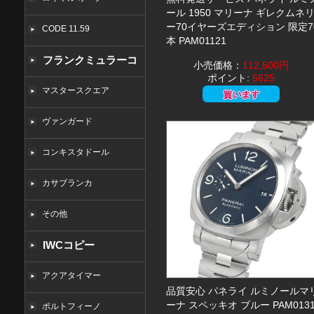
ール 1950 マリーナ ギレクムネ
ー70イヤーズエディション 限定7
CODE 11.59
本 PAM01121
フランクミュラーコ
小売価格：
112,500円
ポイント:
5625
ピー
マスタースクエア
ヴァンガード
コンキスタドール
カサブランカ
その他
IWCコピー
アクアタイマー
品質安心 パネライ ルミノールマ
ーナ スペッキオ ブルー PAM0131
ポルトフィーノ