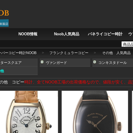
NOOB情報
Noob人気商品
パネライコピー時計
ウ
ラベル クロノグラフ 5924G-001
IWC ポルトギーゼ オートマティック ウォッチ 40 
ーパーコピー時計NOOB
>
フランクミュラーコピー
>
その他 人気商品
スタースクエア
ヴァンガード
コンキスタドール
の他
の他 コピー
時計、全てNOOB工場の出荷価格なので、値段が安く、