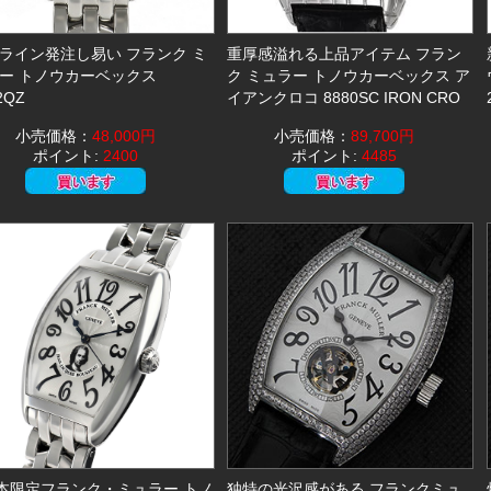
ライン発注し易い フランク ミ
重厚感溢れる上品アイテム フラン
ー トノウカーベックス
ク ミュラー トノウカーベックス ア
2QZ
イアンクロコ 8880SC IRON CRO
小売価格：
48,000円
小売価格：
89,700円
ポイント:
2400
ポイント:
4485
0本限定フランク・ミュラー トノ
独特の光沢感がある フランクミュ