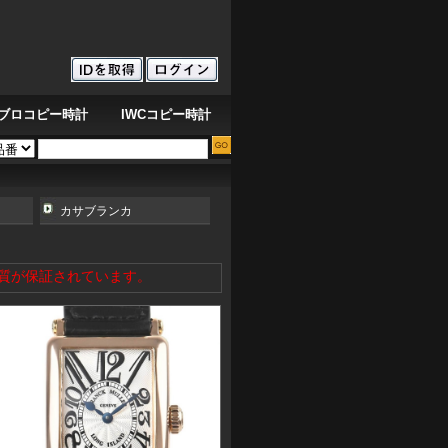
ブロコピー時計
IWCコピー時計
IW358304
高品質のオーデマ ピゲ ロイヤル オーク オフショア クロノグラフ 26405CE
カサブランカ
品質が保証されています。