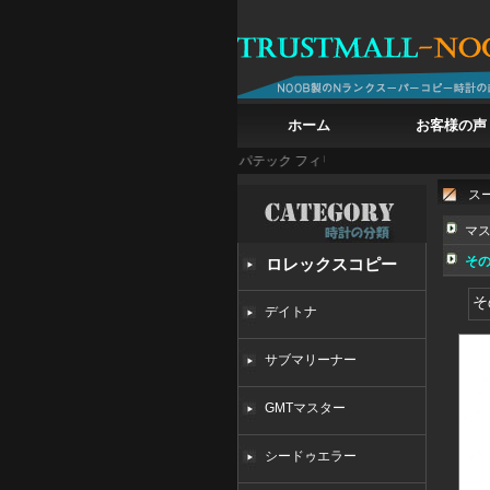
ホーム
お客様の声
47245/000G-8773 時計
パテック フィリップ コンプリケーション パイロット ト
ス
マ
そ
ロレックスコピー
そ
デイトナ
サブマリーナー
GMTマスター
シードゥエラー