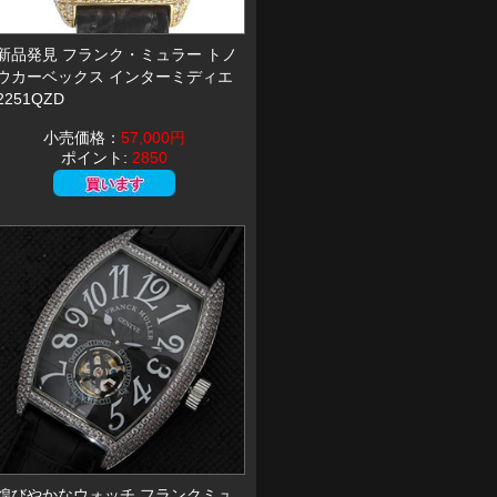
新品発見 フランク・ミュラー トノ
ウカーベックス インターミディエ
2251QZD
小売価格：
57,000円
ポイント:
2850
煌びやかなウォッチ フランクミュ