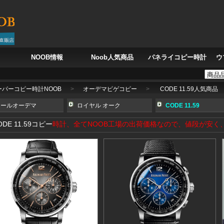
NOOB情報
Noob人気商品
パネライコピー時計
ウ
トラベル クロノグラフ 5924G-001
IWC ポルトギーゼ オートマティック ウォッチ 4
ーパーコピー時計NOOB
>
オーデマピゲコピー
>
CODE 11.59人気商品
ュールオーデマ
ロイヤル オーク
CODE 11.59
ODE 11.59コピー
時計、全てNOOB工場の出荷価格なので、値段が安く