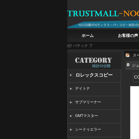
ホーム
お客様の声
ン 47245/000G-8773 時計
パテック フィリップ コンプリケーション パイロット 
ス
ジ
ロレックスコピー
C
デイトナ
サブマリーナー
GMTマスター
シードゥエラー