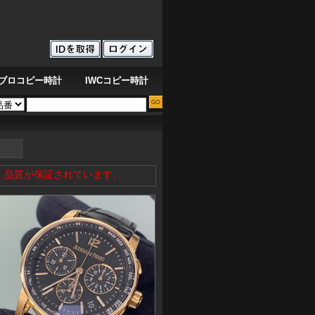
ブロコピー時計
IWCコピー時計
0 IW358304
高品質のオーデマ ピゲ ロイヤル オーク オフショア クロノグラフ 26405
、品質が保証されています。