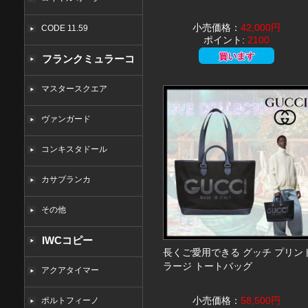
小売価格：
42,000円
CODE 11.59
ポイント:
2100
フランクミュラーコ
ピー
マスタースクエア
ヴァンガード
コンキスタドール
カサブランカ
その他
IWCコピー
長くご愛用できる グッチ プリン
ラージ トートバッグ
アクアタイマー
小売価格：
58,500円
ポルトフィーノ