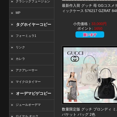
クラシックフュージョン
最新作入荷 グッチ 苺 GGコスメ
ィックケース 576217 GZRAT 84
MP
小売価格：
33,000円
タグホイヤーコピー
ポイント:
1650
フォーミュラ1
リンク
カレラ
アクアレーサー
マイクロタイマー
オーデマピゲコピー
ジュールオーデマ
数量限定版 グッチ ブロンディ ミ
バケット バッグ 2色
ロイヤル オーク