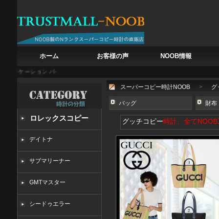
ホーム
お客様の声
NOOB情報
ーション パイロット トラベル クロノグラフ 5924G-001
IWC ポルトギーゼ オート
スーパーコピー時計NOOB
>
グ
バッグ
財布
ロレックスコピー
グッチコピー
時計、全てNOO
デイトナ
サブマリーナー
GMTマスター
シードゥエラー