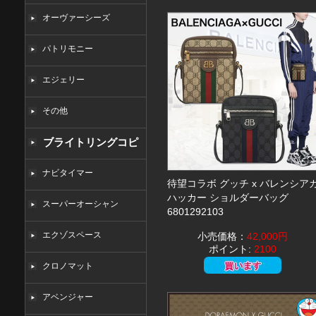
オーヴァーシーズ
パトリモニー
エジェリー
その他
ブライトリングコピ
ー
ナビタイマー
待望コラボ グッチ x バレンシア
ハッカー ショルダーバッグ
スーパーオーシャン
6801292103
エクゾスペース
小売価格：
42,000円
ポイント:
2100
クロノマット
アベンジャー