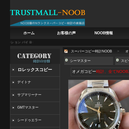
ホーム
お客様の声
NOOB情報
ン パイロット トラベル クロノグラフ 5924G-001
IWC ポルトギーゼ オートマティ
スーパーコピー時計NOOB
>
オ
シーマスター
スピ
ロレックスコピー
オメガコピー
時計、全てNOO
デイトナ
サブマリーナー
GMTマスター
シードゥエラー