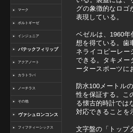
グの象徴的なロゴ
マーク
表現している。
ポルトギーゼ
ベゼルは、196
インジュニア
想を得ている。歯
パテックフィリップ
ネライコピー
レー
できる。タキメー
コピー
アクアノート
ータースポーツに
カラトラバ
防水100メート
ノーチラス
性を保証する。こ
その他
る懐古的時計では
対応できることを
ヴァシュロンコンス
タンタンコピー
フィフティーシックス
文字盤の「トップ