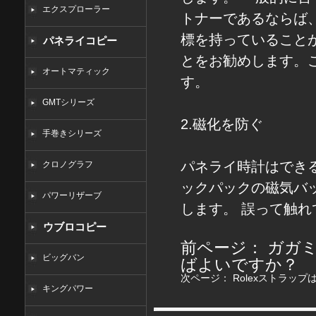
エクスプローラー
トナーであるならば
標を持っていること
パネライコピー
とをお勧めします。
オートマティック
す。
GMTシリーズ
2.磁化を防ぐ
手巻きシリーズ
パネライ時計はでき
クロノグラフ
ックパックの磁気バ
パワーリザーブ
します。 誤って触
ウブロコピー
前ページ：
ガガ
ビッグバン
ばよいですか？
次ページ：
Rolexストラッ
キングパワー