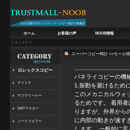
ホーム
お客様の声
NOOB情報
 クロノグラフ
黄金の翼を持つ時計：スカイドゥエラー336238が紡ぐ旅の調和
星
スーパーコピー時計
>>
モール情
ロレックスコピー
パネライコピー
の機
デイトナ
1.振動を避けるため
このメカニカルウォ
サブマリーナー
るためです。 着用者
GMTマスター
りますが、外界から
に内部の動きが速す
シードゥエラー
します。 一般的に