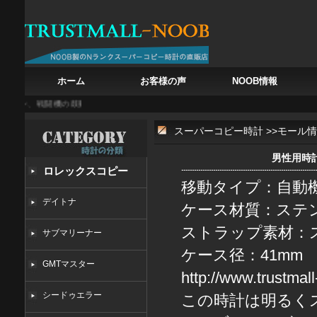
ホーム
お客様の声
NOOB情報
ガン、戦闘機の鼓動を腕に
白亜の記憶を腕に フランク・ミュラー カサブランカ 8880
スーパーコピー時計
>>
モール情
男性用時計：
ロレックスコピー
移動タイプ：自動
デイトナ
ケース材質：ステ
ストラップ素材：
サブマリーナー
ケース径：41mm
GMTマスター
http://www.trustmal
シードゥエラー
この時計は明るく