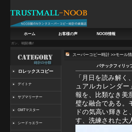
ホーム
お客様の声
NOOB情報
プガン、戦闘機の鼓動を腕に
白亜の記憶を腕に フランク・ミュラー カサブランカ 888
スーパーコピー時計
>>
モール情
パテックフィリップ
ロレックスコピー
「月日を読み解く
デイトナ
ュアルカレンダー
報を、比類なき美
サブマリーナー
璧な融合である。モデ
GMTマスター
ドの気高い輝きと
す、洗練された大
シードゥエラー