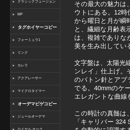
クラシックフュージョン
その最大の魅力は
ウトにある。12
MP
から曜日と月が瞬
タグホイヤーコピー
と、繊細な月齢表
は、複雑でありな
フォーミュラ1
美を生み出してい
リンク
文字盤は、太陽光
カレラ
ンレイ」仕上げ。
アクアレーサー
のバトン針とアプ
でる。40mmの
マイクロタイマー
エレガントな曲線
オーデマピゲコピー
この時計の真髄は
ジュールオーデマ
「キャリバー 324 
ロイヤル オーク