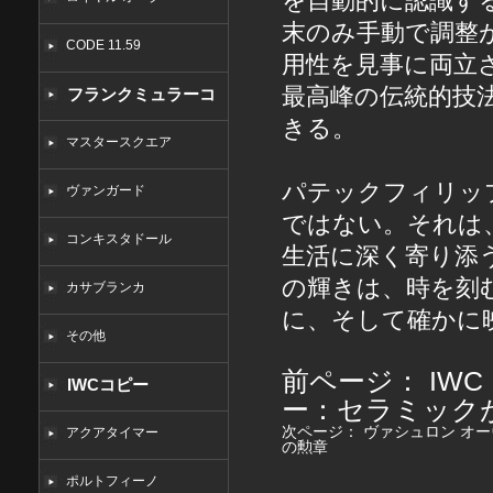
を自動的に認識す
末のみ手動で調整
CODE 11.59
用性を見事に両立
最高峰の伝統的技
フランクミュラーコ
きる。
ピー
マスタースクエア
パテックフィリップ
ヴァンガード
ではない。それは
コンキスタドール
生活に深く寄り添
の輝きは、時を刻
カサブランカ
に、そして確かに
その他
前ページ：
IW
IWCコピー
ー：セラミック
次ページ：
ヴァシュロン オ
アクアタイマー
の勲章
ポルトフィーノ