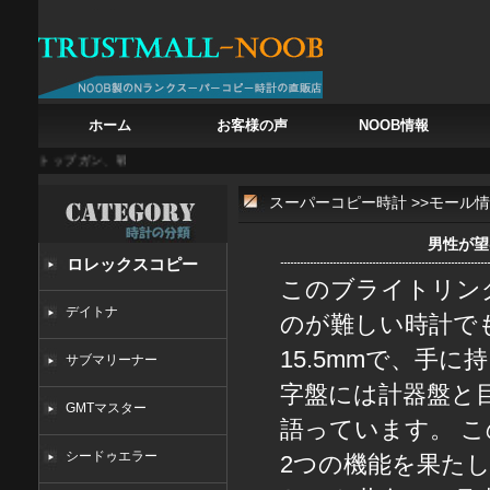
ホーム
お客様の声
NOOB情報
・トップガン、戦闘機の鼓動を腕に
白亜の記憶を腕に フランク・ミュラー カサブランカ
スーパーコピー時計
>>
モール情
男性が望む
ロレックスコピー
このブライトリン
デイトナ
のが難しい時計でも
15.5mmで、手
サブマリーナー
字盤には計器盤と
GMTマスター
語っています。 
シードゥエラー
2つの機能を果たし