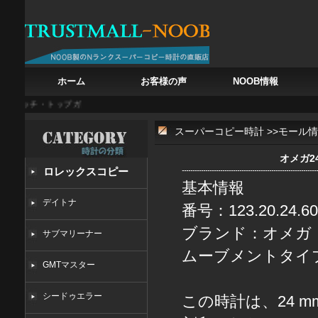
ホーム
お客様の声
NOOB情報
ォッチ・トップガン、戦闘機の鼓動を腕に
白亜の記憶を腕に フランク・ミュラー カサブ
スーパーコピー時計
>>
モール情
オメガ2
ロレックスコピー
基本情報
デイトナ
番号：123.20.24.60.
ブランド：オメガ
サブマリーナー
ムーブメントタイ
GMTマスター
シードゥエラー
この時計は、24 