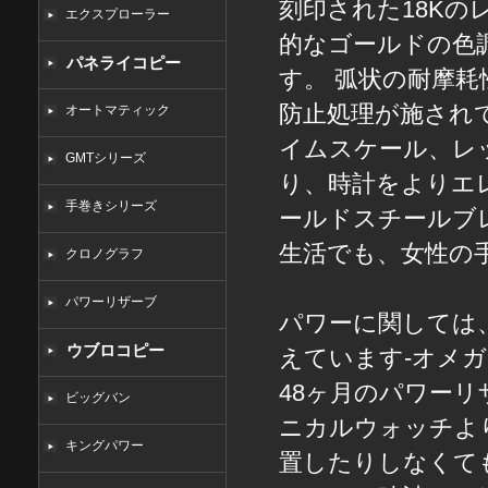
刻印された18K
エクスプローラー
的なゴールドの色
パネライコピー
す。 弧状の耐摩
防止処理が施され
オートマティック
イムスケール、レ
GMTシリーズ
り、時計をよりエレ
手巻きシリーズ
ールドスチールブ
生活でも、女性の
クロノグラフ
パワーリザーブ
パワーに関しては
ウブロコピー
えています-オメガ
48ヶ月のパワー
ビッグバン
ニカルウォッチよ
キングパワー
置したりしなくて