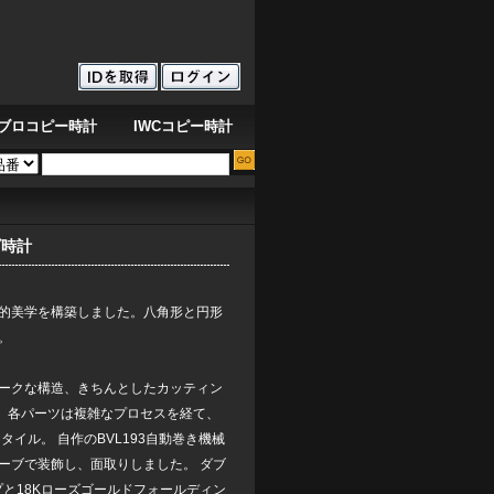
ブロコピー時計
IWCコピー時計
深海の鼓動を刻む青オーデマ ピゲ ロイヤルオーク オフショア ダイバー クロノグラ
ズ時計
的美学を構築しました。八角形と円形
。
ユニークな構造、きちんとしたカッティン
、各パーツは複雑なプロセスを経て、
イル。 自作のBVL193自動巻き機械
ーブで装飾し、面取りしました。 ダブ
と18Kローズゴールドフォールディン