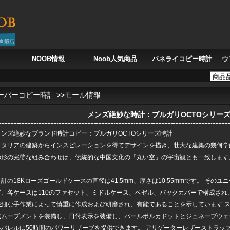
NOOB情報
Noob人気商品
パネライコピー時計
ウ
腕に フランク・ミュラー カサブランカ 8880SCDT CASA、モロッコの風を刻む時
ーパーコピー時計
>>
モール情報
メンズ絶妙な時計：ブルガリOCTOシリー
メンズ絶妙な
ブランド時計コピー
：ブルガリOCTOシリーズ時計
イタリアの建築からインスピレーションを得てデザインを描き、壮大な建築の幾何学
の形の完璧な組み合わせは、伝統的な中国文化の「丸い空」の宇宙観とも一致します
時計の18Kローズゴールドケースの直径は41.5mm、厚さは10.55mmです。 その
グ、各ケースは110のファセット、ミドルケース、ベゼル、バックカバーで構成され
繊細な手作業によって慎重に作成および研磨され、有能であることを示しています スタ
式ムーブメントを装備し、日付表示を装備し、パールポルカドットとジュネーブウェ
ルバレルは50時間のパワーリザーブを提供できます。 アリゲーターレザーストラップ