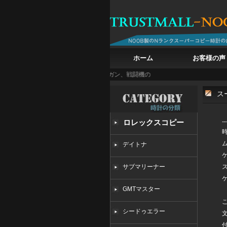
ホーム
お客様の声
グ・パイロット・ウォッチ・トップガン、戦闘機の鼓動を腕に
白亜の記憶を腕に フラン
ス
ロレックスコピー
時
デイトナ
サブマリーナー
GMTマスター
シードゥエラー