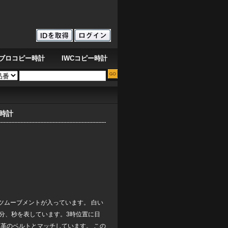
ブロコピー時計
IWCコピー時計
を刻む青オーデマ ピゲ ロイヤルオーク オフショア ダイバー クロノグラフ ブルー
1時計
ツムーブメントが入っています。 白い
分、秒を表しています。3時位置に日
革のベルトとマッチしています。 この