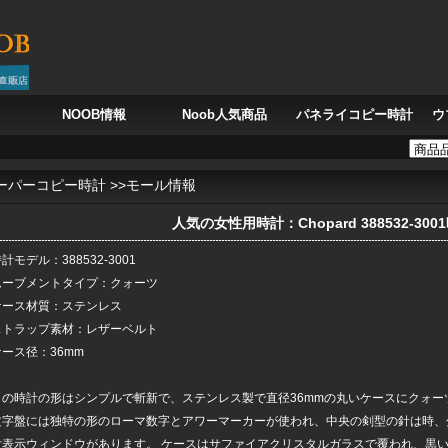
NOOB情報
Noob人気商品
パネライコピー時計
ウ
ク・ミュラー カサブランカ 8880SCDT CASA、モロッコの風を刻む時
深海の鼓動
ーパーコピー時計
>>
モール情報
人気の女性用時計：Chopard 388532-300
計モデル：388532-3001
ムーブメントタイプ：クォーツ
ケース材質：ステンレス
ストラップ素材：レザーベルト
ケース径：36mm
この時計の形はシンプルで斬新で、ステンレス製で直径36mmの丸いケースにクォー
文字盤には独特の形のローマ数字とアワーマーカーが使われ、中央の剣型の針は時、
付表示ウィンドウがあります。 ケースはサファイアクリスタルガラスで覆われ、黒い