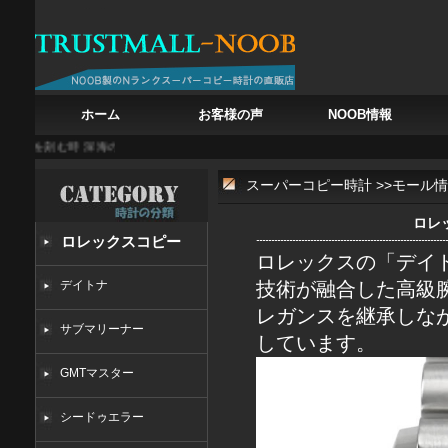
ホーム
お客様の声
NOOB情報
風を刻む時
深海の鼓動を刻む青オーデマ ピゲ ロイヤルオーク オフショア ダイバー 
スーパーコピー時計
>>
モール情
ロレ
ロレックスコピー
ロレックスの「デイトジャ
デイトナ
技術が融合した高級
レガンスを継承しな
サブマリーナー
しています。
GMTマスター
シードゥエラー