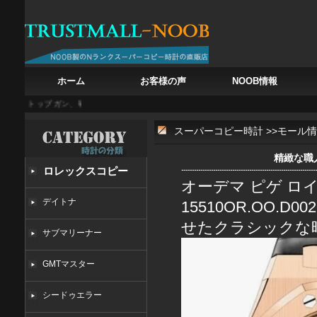
ホーム
お客様の声
NOOB情報
チ・トップガン、戦闘機の鼓動を腕に
白亜の記憶を腕に フランク・ミュラー カサブランカ
スーパーコピー時計
>>
モール情
精緻な職
ロレックスコピー
オーデマ ピゲ ロ
デイトナ
15510OR.OO.
せたクラシックな
サブマリーナー
GMTマスター
シードゥエラー