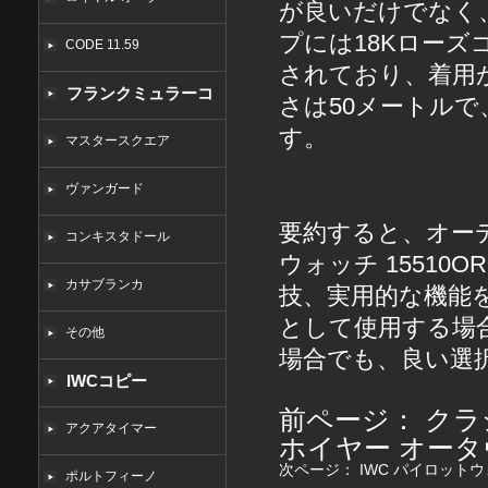
が良いだけでなく
プには18Kロー
CODE 11.59
されており、着用
フランクミュラーコ
さは50メートル
す。
ピー
マスタースクエア
ヴァンガード
要約すると、オーデ
コンキスタドール
ウォッチ 15510O
カサブランカ
技、実用的な機能
として使用する場
その他
場合でも、良い選
IWCコピー
前ページ：
クラ
アクアタイマー
ホイヤー オー
次ページ：
IWC パイロットウォ
ポルトフィーノ