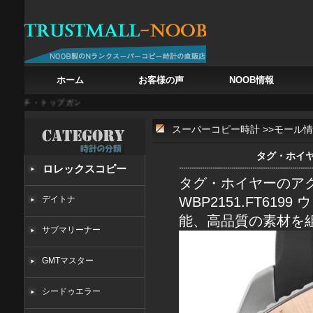
ホーム
お客様の声
NOOB情報
ッチ・トップガン、戦闘機の鼓動を腕に
白亜の記憶を腕に フランク・ミュラー カサブラ
スーパーコピー時計
>>
モール情
タグ・ホイヤ
ロレックスコピー
タグ・ホイヤーのアク
デイトナ
WBP2151.FT6
能、高品質の素材を
サブマリーナー
GMTマスター
シードゥエラー