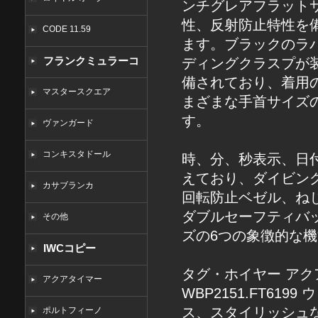
ンチグレアフラット
性、反射防止特性を
CODE 11.59
ます。ブラックのラ
フランクミュラーコ
ディングクラスプが
備されており、着用
ピー
マスタースクエア
まざまな手首サイズ
す。
ヴァンガード
コンキスタドール
時、分、秒表示、日
えており、ダイビン
カサブランカ
回転防止ベゼル、ね
ダブルセーフティバッ
その他
ズの6つの象徴的な
IWCコピー
タグ・ホイヤー アクア
アクアタイマー
WBP2151.FT6
ス、スタイリッシュ
ポルトフィーノ