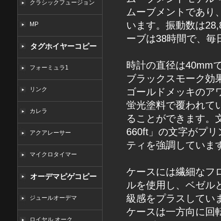
クラシックフュージョン
ムーブメントであり
います。振動数は28
MP
ーブは38時間で、
タグホイヤーコピー
時計の直径は40m
フォーミュラ1
ブラックスモーク効果
リンク
ゴールドメッキのア
蛍光塗料で覆われて
カレラ
ることができます。文字盤
660ft」の文字が
アクアレーサー
ティを強調していま
マイクロタイマー
ケースには繊細なフ
オーデマピゲコピー
ルを使用し、ベゼルと
級感をプラスしてい
ジュールオーデマ
ケースは一方向に回
ロイヤル オーク