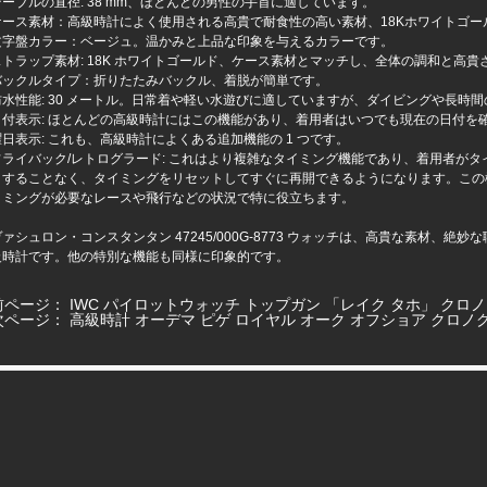
テーブルの直径: 38 mm、ほとんどの男性の手首に適しています。
ケース素材：高級時計によく使用される高貴で耐食性の高い素材、18Kホワイトゴー
文字盤カラー：ベージュ。温かみと上品な印象を与えるカラーです。
ストラップ素材: 18K ホワイトゴールド、ケース素材とマッチし、全体の調和と高貴
バックルタイプ：折りたたみバックル、着脱が簡単です。
防水性能: 30 メートル。日常着や軽い水遊びに適していますが、ダイビングや長時
日付表示: ほとんどの高級時計にはこの機能があり、着用者はいつでも現在の日付を
曜日表示: これも、高級時計によくある追加機能の 1 つです。
フライバック/レトログラード: これはより複雑なタイミング機能であり、着用者がタ
トすることなく、タイミングをリセットしてすぐに再開できるようになります。この
イミングが必要なレースや飛行などの状況で特に役立ちます。
ヴァシュロン・コンスタンタン 47245/000G-8773 ウォッチは、高貴な素材、
級時計です。他の特別な機能も同様に印象的です。
前ページ：
IWC パイロットウォッチ トップガン 「レイク タホ」 クロノグラ
次ページ：
高級時計 オーデマ ピゲ ロイヤル オーク オフショア クロノグラフ 2