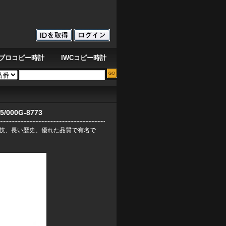
ブロコピー時計
IWCコピー時計
海の鼓動を刻む青オーデマ ピゲ ロイヤルオーク オフショア ダイバー クロノグラフ
00G-8773
技、長い歴史、優れた品質で有名で