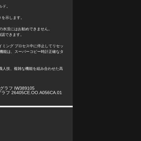
ルド。
さを示します。
間の水没にはお勧めできません。
確認できます。
イミング プロセス中に停止してリセッ
機能は、
スーパーコピー時計
正確なタ
絶妙な職人技、複雑な機能を組み合わせた高
フ IW389105
6405CE.OO.A056CA.01