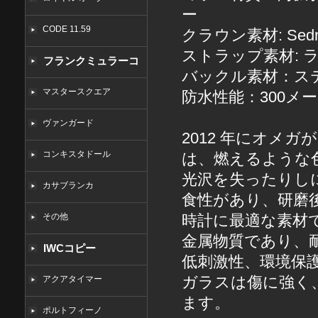
ー
CODE 11.59
クラウン素材: Se
ストラップ素材: 
フランクミュラーコ
バックル素材：ス
ピー
マスタースクエア
防水性能：300メ
ヴァンガード
2012 年にオメガ
コンキスタドール
は、燃えるような
光沢を失ったりしに
カサブランカ
食性があり、研磨
その他
時計に最適な素材
金属物質であり、
IWCコピー
低刺激性、環境保
ガラスは傷に強く
アクアタイマー
ます。
ポルトフィーノ