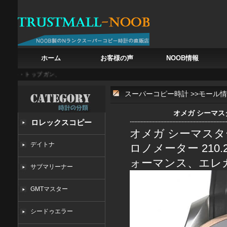
ホーム
お客様の声
NOOB情報
チ・トップガン、戦闘機の鼓動を腕に
白亜の記憶を腕に フランク・ミュラー カサブラン
スーパーコピー時計
>>
モール情
オメガ シーマス
ロレックスコピー
オメガ シーマスター
デイトナ
ロノメーター 210.
ォーマンス、エレ
サブマリーナー
GMTマスター
シードゥエラー