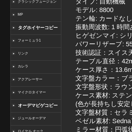
タイプ: 自動機械
クラシックフュージョン
モデル: 8800
MP
テン輪: カードな
振動周波数: 1 時間あた
タグホイヤーコピー
ヒゲゼンマイ: シ
フォーミュラ1
パワーリザーブ: 5
技術認証：スイス
リンク
テーブル直径：42
カレラ
ケース厚さ：13.6
文字盤カラー：ブ
アクアレーサー
文字盤形状：ラウ
マイクロタイマー
ケース素材: ステン
(色が長持ちし安定
オーデマピゲコピー
文字盤材質：セラ
ジュールオーデマ
ベゼル素材: Sed
ミラー材質：円弧
ロイヤル オーク