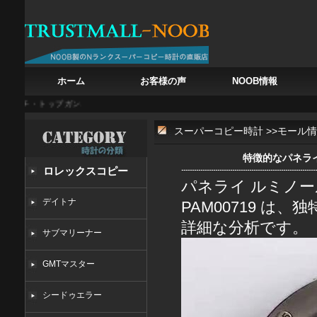
ホーム
お客様の声
NOOB情報
ッチ・トップガン、戦闘機の鼓動を腕に
白亜の記憶を腕に フランク・ミュラー カサブラ
スーパーコピー時計
>>
モール情
特徴的なパネライ 
ロレックスコピー
パネライ ルミノール
デイトナ
PAM00719 
詳細な分析です。
サブマリーナー
GMTマスター
シードゥエラー