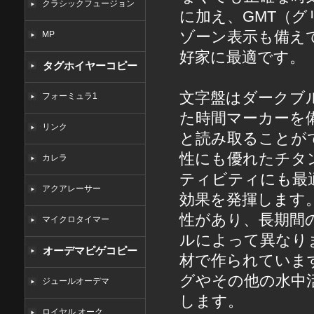
クラシックフュージョン
に加え、GMT（
ゾーン表示も備え
MP
好家に最適です。
タグホイヤーコピー
文字盤はダークブ
フォーミュラ1
た時間マーカーを
リンク
と読み取ることが
性にも優れたチタ
カレラ
ティビティにも最
アクアレーサー
効果を発揮します
性があり、長期間
マイクロタイマー
ルによって異なり
オーデマピゲコピー
材で作られています
グやその他の水中
ジュールオーデマ
します。
ロイヤル オーク